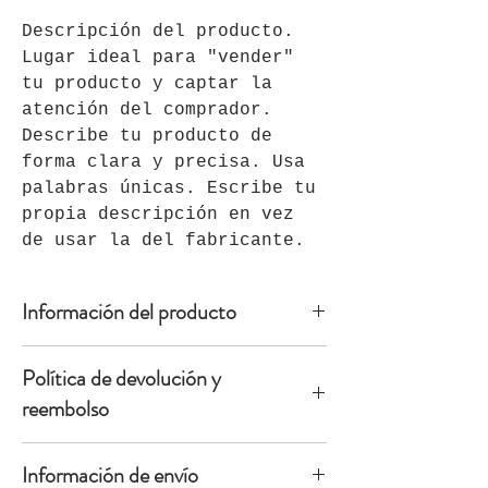
Descripción del producto. 
Lugar ideal para "vender" 
tu producto y captar la 
atención del comprador. 
Describe tu producto de 
forma clara y precisa. Usa 
palabras únicas. Escribe tu 
propia descripción en vez 
de usar la del fabricante.
Información del producto
Detalle del producto. Lugar ideal 
Política de devolución y
para agregar más información sobre 
tu producto como su tamaño, 
reembolso
materiales, instrucciones de uso y 
mantenimiento. También es un buen 
Política de devolución y 
Información de envío
espacio para explicar lo especial 
reembolso. Lugar ideal para 