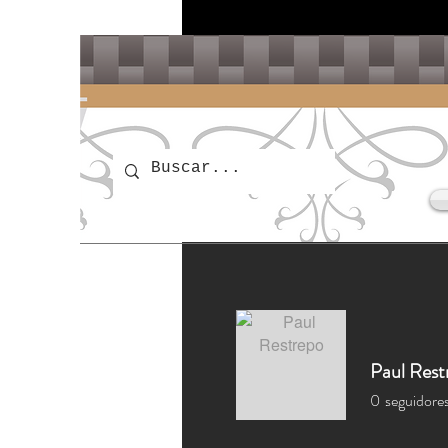
Paul Rest
0
seguidore